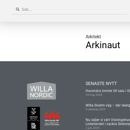
Arkitekt
Arkinaut
SENASTE NYTT
Havsnära tomter till salu i O
29 maj, 2026
Willa Siverts väg – där skär
9 oktober, 2025
Nu säljer vi vårt Visningshu
Listerlandet i vackra Siretorp
2 juli, 2025