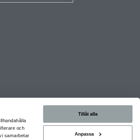
Tillåt alla
illhandahålla
ifierare och
Anpassa
 vi samarbetar