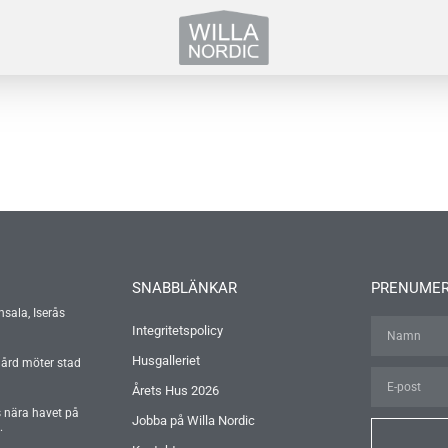
SNABBLÄNKAR
PRENUMER
nsala, Iserås
Integritetspolicy
Husgalleriet
gård möter stad
Årets Hus 2026
s nära havet på
Jobba på Willa Nordic
.