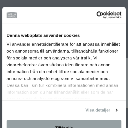
PRENUMERERA PÅ VÅRT NYHETSBREV
Denna webbplats använder cookies
Vi använder enhetsidentifierare för att anpassa innehållet
och annonserna till användarna, tillhandahålla funktioner
Prenumerera
för sociala medier och analysera vår trafik. Vi
vidarebefordrar även sådana identifierare och annan
information från din enhet till de sociala medier och
SNABBLÄNKAR
annons- och analysföretag som vi samarbetar med.
Dessa kan i sin tur kombinera informationen med annan
Integritetspolicy
information som du har tillhandahållit eller som de har
Husgalleriet
samlat in när du har använt deras tjänster.
Årets Hus 2026
Visa detaljer
Jobba på Willa Nordic
Kontakt
Tillåt alla