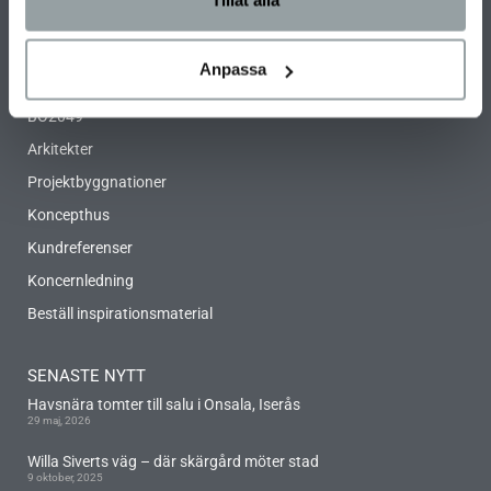
Miljö- och hållbarhetspolicy
Partners
Anpassa
Unik byggmetod
BO2049
Arkitekter
Projektbyggnationer
Koncepthus
Kundreferenser
Koncernledning
Beställ inspirationsmaterial
SENASTE NYTT
Havsnära tomter till salu i Onsala, Iserås
29 maj, 2026
Willa Siverts väg – där skärgård möter stad
9 oktober, 2025