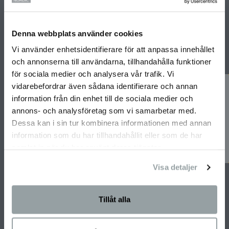
Denna webbplats använder cookies
Prenumerera
Vi använder enhetsidentifierare för att anpassa innehållet
och annonserna till användarna, tillhandahålla funktioner
för sociala medier och analysera vår trafik. Vi
SNABBLÄNKAR
vidarebefordrar även sådana identifierare och annan
information från din enhet till de sociala medier och
Integritetspolicy
annons- och analysföretag som vi samarbetar med.
Husgalleriet
Dessa kan i sin tur kombinera informationen med annan
Årets Hus 2026
information som du har tillhandahållit eller som de har
samlat in när du har använt deras tjänster.
Jobba på Willa Nordic
Kontakt
Visa detaljer
Miljö- och hållbarhetspolicy
Partners
Tillåt alla
Unik byggmetod
BO2049