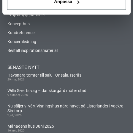
Anpassa
Arkitekter
Projektbyggnationer
Koncepthus
Kundreferenser
Koncernledning
Beställ inspirationsmaterial
SENASTE NYTT
Havsnära tomter till salu i Onsala, Iserås
29 maj, 2026
Willa Siverts väg – där skärgård möter stad
9 oktober, 2025
Nu säljer vi vårt Visningshus nära havet på Listerlandet i vackra
Siretorp.
2 juli, 2025
Månadens hus Juni 2025
16 juni, 2025