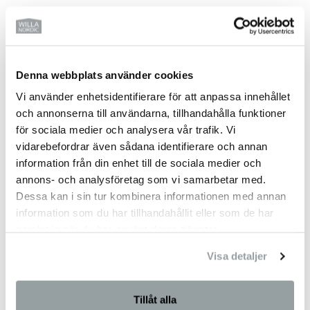
Kontakt
Miljö- och hållbarhetspolicy
Denna webbplats använder cookies
Partners
Vi använder enhetsidentifierare för att anpassa innehållet
och annonserna till användarna, tillhandahålla funktioner
Unik byggmetod
för sociala medier och analysera vår trafik. Vi
vidarebefordrar även sådana identifierare och annan
BO2049
information från din enhet till de sociala medier och
annons- och analysföretag som vi samarbetar med.
Arkitekter
Dessa kan i sin tur kombinera informationen med annan
information som du har tillhandahållit eller som de har
Projektbyggnationer
samlat in när du har använt deras tjänster.
Koncepthus
Visa detaljer
Kundreferenser
Tillåt alla
Koncernledning