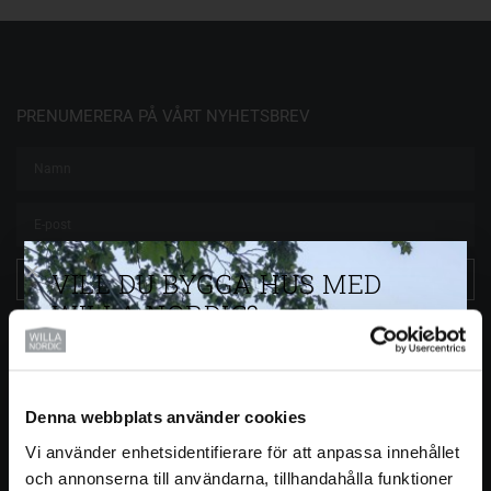
PRENUMERERA PÅ VÅRT NYHETSBREV
VILL DU BYGGA HUS MED
Prenumerera
WILLA NORDIC?
Beställ vårt kostnadsfria magasin här
SNABBLÄNKAR
Denna webbplats använder cookies
Integritetspolicy
Husgalleriet
Vi använder enhetsidentifierare för att anpassa innehållet
och annonserna till användarna, tillhandahålla funktioner
Årets Hus 2026