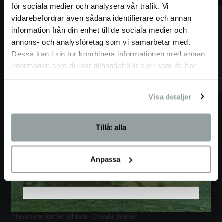
för sociala medier och analysera vår trafik. Vi
Jobba på Willa Nordic
vidarebefordrar även sådana identifierare och annan
Kontakt
information från din enhet till de sociala medier och
Miljö- och hållbarhetspolicy
annons- och analysföretag som vi samarbetar med.
Dessa kan i sin tur kombinera informationen med annan
Partners
information som du har tillhandahållit eller som de har
Unik byggmetod
samlat in när du har använt deras tjänster.
BO2049
Visa detaljer
Arkitekter
Projektbyggnationer
Tillåt alla
Koncepthus
Kundreferenser
Anpassa
Koncernledning
Beställ inspirationsmaterial
SENASTE NYTT
Havsnära tomter till salu i Onsala, Iserås