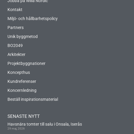
Jobba på Willa Nordic
Kontakt
Miljö- och hållbarhetspolicy
Partners
Unik byggmetod
BO2049
Arkitekter
Projektbyggnationer
Koncepthus
Kundreferenser
Koncernledning
Beställ inspirationsmaterial
SENASTE NYTT
Havsnära tomter till salu i Onsala, Iserås
29 maj, 2026