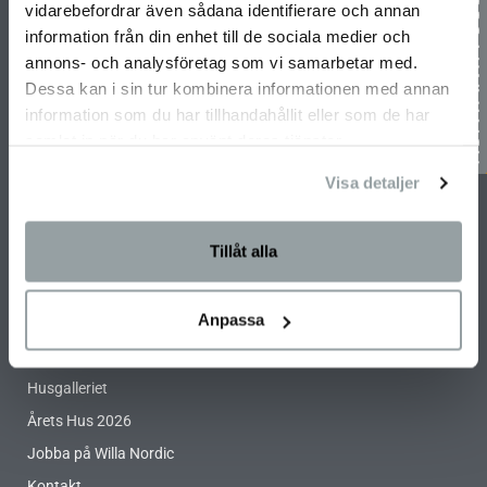
vidarebefordrar även sådana identifierare och annan
information från din enhet till de sociala medier och
PRENUMERERA PÅ VÅRT NYHETSBREV
annons- och analysföretag som vi samarbetar med.
Dessa kan i sin tur kombinera informationen med annan
information som du har tillhandahållit eller som de har
samlat in när du har använt deras tjänster.
Visa detaljer
Prenumerera
Tillåt alla
SNABBLÄNKAR
Anpassa
Integritetspolicy
Husgalleriet
Årets Hus 2026
Jobba på Willa Nordic
Kontakt