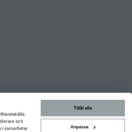
Tillåt alla
illhandahålla
ifierare och
Anpassa
 vi samarbetar