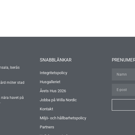
SNABBLÄNKAR
PRENUMER
nsala, Iserås
Integritetspolicy
Husgalleriet
gård möter stad
Årets Hus 2026
s nära havet på
Jobba på Willa Nordic
.
Kontakt
Miljö- och hållbarhetspolicy
Partners