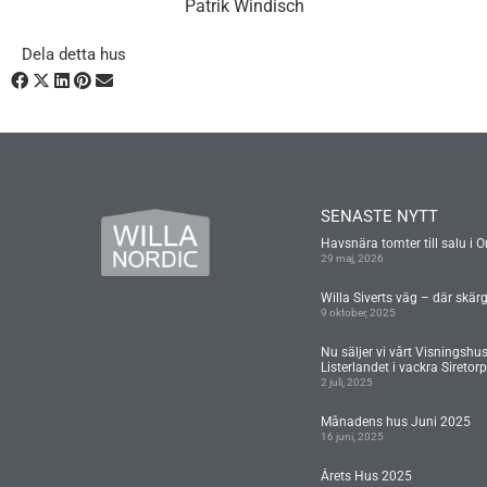
Patrik Windisch
Dela detta hus
SENASTE NYTT
Havsnära tomter till salu i O
29 maj, 2026
Willa Siverts väg – där skär
9 oktober, 2025
Nu säljer vi vårt Visningshu
Listerlandet i vackra Siretorp
2 juli, 2025
Månadens hus Juni 2025
16 juni, 2025
Årets Hus 2025