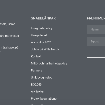
SNABBLÄNKAR
PRENUMER
nsala, Iserås
Integritetspolicy
Husgalleriet
gård möter stad
Årets Hus 2026
s nära havet på
Jobba på Willa Nordic
.
Kontakt
Miljö- och hållbarhetspolicy
Partners
Unik byggmetod
BO2049
Arkitekter
Projektbyggnationer