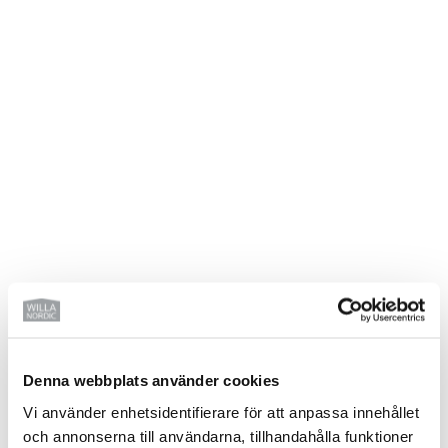
Denna webbplats använder cookies
VILL DU BYGGA HUS MED
Vi använder enhetsidentifierare för att anpassa innehållet
WILLA NORDIC?
och annonserna till användarna, tillhandahålla funktioner
Beställ vårt kostnadsfria magasin här