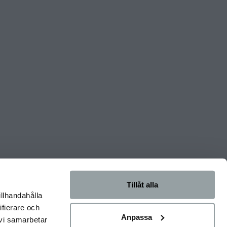
Tillåt alla
illhandahålla
ifierare och
Anpassa
 vi samarbetar