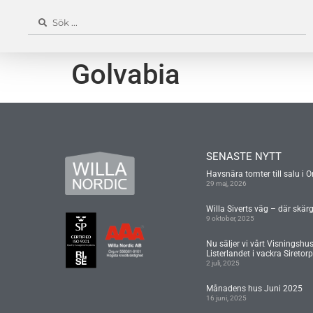
Golvabia
SENASTE NYTT
Havsnära tomter till salu i O
29 maj, 2026
Willa Siverts väg – där skär
9 oktober, 2025
Nu säljer vi vårt Visningshu
Listerlandet i vackra Siretorp
2 juli, 2025
Månadens hus Juni 2025
16 juni, 2025