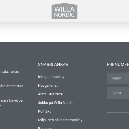
SNABBLÄNKAR
PRENUMER
nsala, Iserås
Integritetspolicy
Husgalleriet
gård möter stad
Årets Hus 2026
s nära havet på
Jobba på Willa Nordic
.
Kontakt
Miljö- och hållbarhetspolicy
Partners