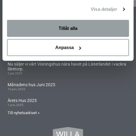
Beställ inspirationsmaterial
Visa detaljer
SENASTE NYTT
Tillåt alla
Havsnära tomter till salu i Onsala, Iserås
29 maj, 2026
Anpassa
Willa Siverts väg – där skärgård möter stad
9 oktober, 2025
Nu säljer vi vårt Visningshus nära havet på Listerlandet i vackra
Siretorp.
2 juli, 2025
Månadens hus Juni 2025
16 juni, 2025
Årets Hus 2025
1 juni, 2025
Till nyhetsarkivet »