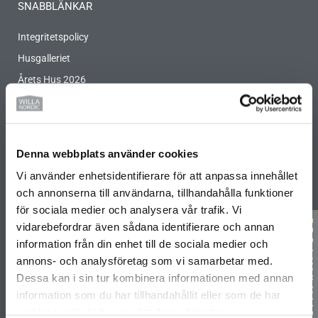
SNABBLÄNKAR
Integritetspolicy
Husgalleriet
Årets Hus 2026
Jobba på Willa Nordic
Kontakt
Miljö- och hållbarhetspolicy
Denna webbplats använder cookies
Partners
Vi använder enhetsidentifierare för att anpassa innehållet
Unik byggmetod
och annonserna till användarna, tillhandahålla funktioner
BO2049
för sociala medier och analysera vår trafik. Vi
vidarebefordrar även sådana identifierare och annan
Arkitekter
information från din enhet till de sociala medier och
Projektbyggnationer
annons- och analysföretag som vi samarbetar med.
Koncepthus
Dessa kan i sin tur kombinera informationen med annan
Kundreferenser
information som du har tillhandahållit eller som de har
samlat in när du har använt deras tjänster.
Koncernledning