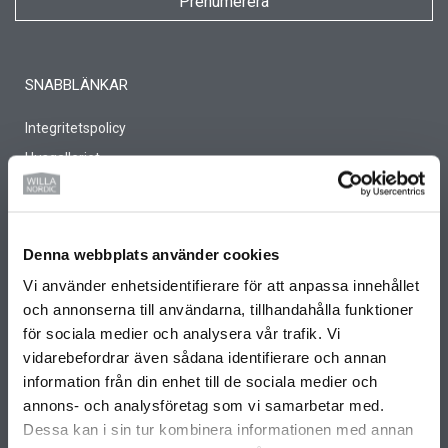
Prenumerera
SNABBLÄNKAR
Integritetspolicy
Husgalleriet
Årets Hus 2026
Jobba på Willa Nordic
Kontakt
Denna webbplats använder cookies
Miljö- och hållbarhetspolicy
Vi använder enhetsidentifierare för att anpassa innehållet
Partners
och annonserna till användarna, tillhandahålla funktioner
för sociala medier och analysera vår trafik. Vi
Unik byggmetod
vidarebefordrar även sådana identifierare och annan
BO2049
information från din enhet till de sociala medier och
Arkitekter
annons- och analysföretag som vi samarbetar med.
Projektbyggnationer
Dessa kan i sin tur kombinera informationen med annan