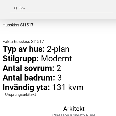
Husskiss
SI1517
Fakta husskiss SI1517
Typ av hus:
2-plan
Stilgrupp:
Modernt
Antal sovrum:
2
Antal badrum:
3
Invändig yta:
131 kvm
Ursprungsarkitekt
Arkitekt
Claesson Koivisto Rune