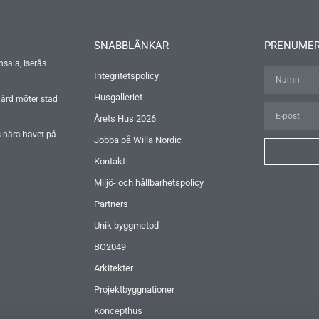
SNABBLÄNKAR
PRENUMER
nsala, Iserås
Integritetspolicy
Husgalleriet
gård möter stad
Årets Hus 2026
s nära havet på
Jobba på Willa Nordic
.
Kontakt
Miljö- och hållbarhetspolicy
Partners
Unik byggmetod
BO2049
Arkitekter
Projektbyggnationer
Koncepthus