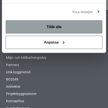
samlat in när du har använt deras tjänster.
SNABBLÄNKAR
Visa detaljer
Integritetspolicy
Tillåt alla
Husgalleriet
Årets Hus 2026
Anpassa
Jobba på Willa Nordic
Kontakt
Miljö- och hållbarhetspolicy
Partners
Unik byggmetod
BO2049
Arkitekter
Projektbyggnationer
Koncepthus