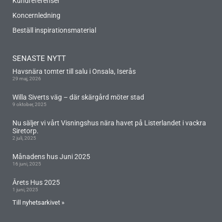
Kundreferenser
Koncernledning
Beställ inspirationsmaterial
SENASTE NYTT
Havsnära tomter till salu i Onsala, Iserås
29 maj, 2026
Willa Siverts väg – där skärgård möter stad
9 oktober, 2025
Nu säljer vi vårt Visningshus nära havet på Listerlandet i vackra
Siretorp.
2 juli, 2025
Månadens hus Juni 2025
16 juni, 2025
Årets Hus 2025
1 juni, 2025
Till nyhetsarkivet »