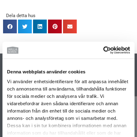
Dela detta hus
Denna webbplats använder cookies
PRENUMERERA PÅ VÅRT NYHETSBREV
Vi använder enhetsidentifierare för att anpassa innehållet
och annonserna till användarna, tillhandahålla funktioner
för sociala medier och analysera vår trafik. Vi
vidarebefordrar även sådana identifierare och annan
information från din enhet till de sociala medier och
annons- och analysföretag som vi samarbetar med.
Prenumerera
Dessa kan i sin tur kombinera informationen med annan
information som du har tillhandahållit eller som de har