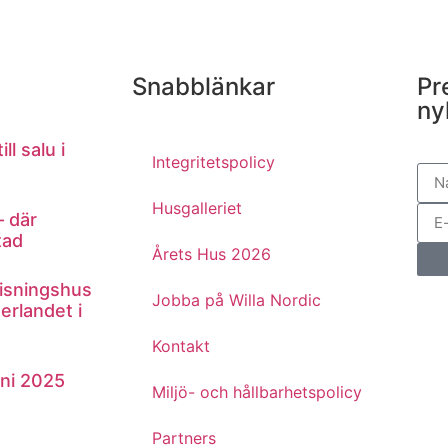
Snabblänkar
Pr
ny
ll salu i
Integritetspolicy
Husgalleriet
– där
tad
Årets Hus 2026
Visningshus
Jobba på Willa Nordic
erlandet i
Kontakt
ni 2025
Miljö- och hållbarhetspolicy
Partners