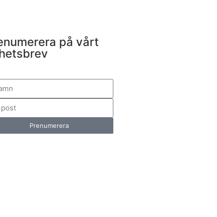
enumerera på vårt
hetsbrev
Prenumerera