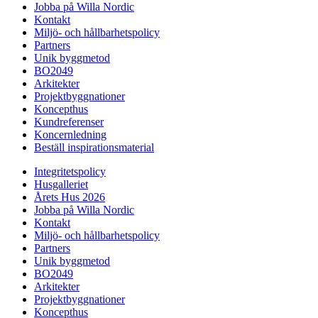
Jobba på Willa Nordic
Kontakt
Miljö- och hållbarhetspolicy
Partners
Unik byggmetod
BO2049
Arkitekter
Projektbyggnationer
Koncepthus
Kundreferenser
Koncernledning
Beställ inspirationsmaterial
Integritetspolicy
Husgalleriet
Årets Hus 2026
Jobba på Willa Nordic
Kontakt
Miljö- och hållbarhetspolicy
Partners
Unik byggmetod
BO2049
Arkitekter
Projektbyggnationer
Koncepthus