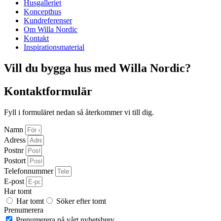
Husgalleriet
Koncepthus
Kundreferenser
Om Willa Nordic
Kontakt
Inspirationsmaterial
Vill du bygga hus med Willa Nordic?
Kontaktformulär
Fyll i formuläret nedan så återkommer vi till dig.
Namn
Adress
Postnr
Postort
Telefonnummer
E-post
Har tomt
Har tomt
Söker efter tomt
Prenumerera
Prenumerera på vårt nyhetsbrev