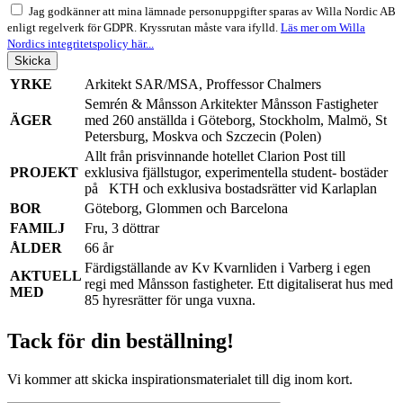
Jag godkänner att mina lämnade personuppgifter sparas av Willa Nordic AB
enligt regelverk för GDPR. Kryssrutan måste vara ifylld.
Läs mer om Willa
Nordics integritetspolicy här...
Skicka
YRKE
Arkitekt SAR/MSA, Proffessor Chalmers
Semrén & Månsson Arkitekter Månsson Fastigheter
ÄGER
med 260 anställda i Göteborg, Stockholm, Malmö, St
Petersburg, Moskva och Szczecin (Polen)
Allt från prisvinnande hotellet Clarion Post till
PROJEKT
exklusiva fjällstugor, experimentella student- bostäder
på KTH och exklusiva bostadsrätter vid Karlaplan
BOR
Göteborg, Glommen och Barcelona
FAMILJ
Fru, 3 döttrar
ÅLDER
66 år
Färdigställande av Kv Kvarnliden i Varberg i egen
AKTUELL
regi med Månsson fastigheter. Ett digitaliserat hus med
MED
85 hyresrätter för unga vuxna.
Tack för din beställning!
Vi kommer att skicka inspirationsmaterialet till dig inom kort.