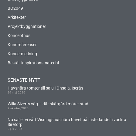
BO2049
Arkitekter
Projektbyggnationer
Koncepthus
Kundreferenser
Koncernledning
Beställ inspirationsmaterial
SENASTE NYTT
Havsnära tomter till salu i Onsala, Iserås
29 maj, 2026
Willa Siverts väg – där skärgård möter stad
9 oktober, 2025
Nu säljer vi vårt Visningshus nära havet på Listerlandet i vackra
Siretorp.
2 juli, 2025