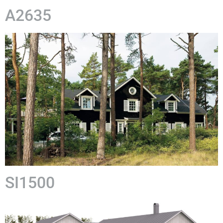
A2635
SI1500