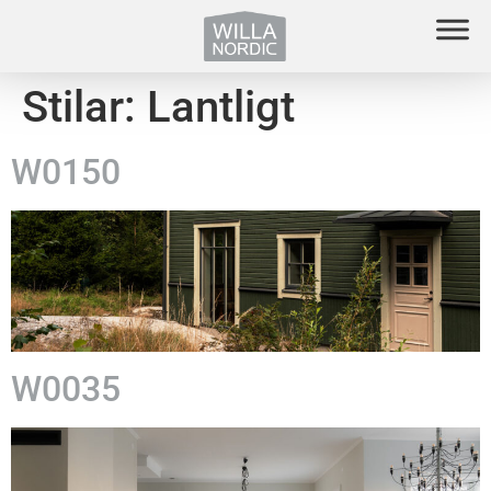
Stilar:
Lantligt
W0150
W0035