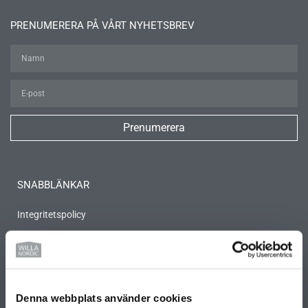
PRENUMERERA PÅ VÅRT NYHETSBREV
Prenumerera
SNABBLÄNKAR
Integritetspolicy
Husgalleriet
Årets Hus 2026
Jobba på Willa Nordic
Kontakt
Denna webbplats använder cookies