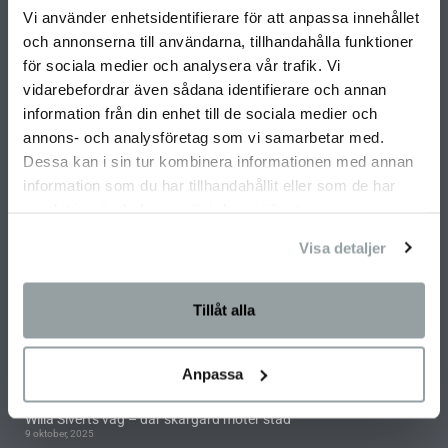
Miljö- och hållbarhetspolicy
Vi använder enhetsidentifierare för att anpassa innehållet
och annonserna till användarna, tillhandahålla funktioner
Partners
för sociala medier och analysera vår trafik. Vi
Unik byggmetod
vidarebefordrar även sådana identifierare och annan
BO2049
information från din enhet till de sociala medier och
Arkitekter
annons- och analysföretag som vi samarbetar med.
Dessa kan i sin tur kombinera informationen med annan
Projektbyggnationer
information som du har tillhandahållit eller som de har
Koncepthus
samlat in när du har använt deras tjänster.
Kundreferenser
Visa detaljer
Koncernledning
Beställ inspirationsmaterial
Tillåt alla
SENASTE NYTT
Havsnära tomter till salu i Onsala, Iserås
Anpassa
29 maj, 2026
Willa Siverts väg – där skärgård möter stad
9 oktober, 2025