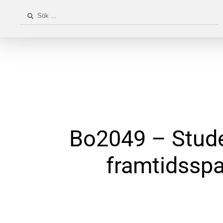
Bo2049 – Stud
framtidssp