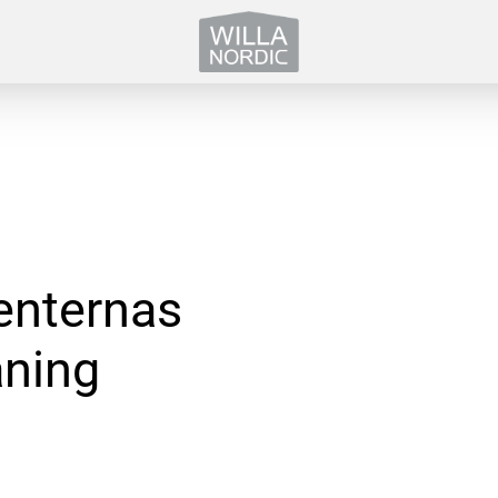
enternas
aning