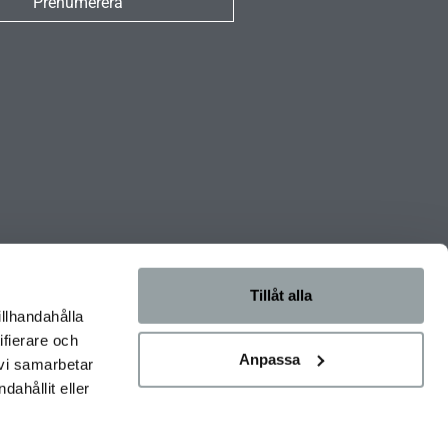
Prenumerera
Tillåt alla
illhandahålla
ifierare och
Anpassa
 vi samarbetar
ahållit eller