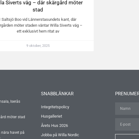
lla Siverts väg – där skärgård möter
stad
I Saltsjö Boo vid Lännerstasundets kant, där
rgården möter staden väntar Willa Siverts väg –
ett exklusivt hem ritat av
9 oktober, 2025
SNABBLÄNKAR
PRENUMER
nsala, Iserås
Integritetspolicy
Husgalleriet
gård möter stad
Årets Hus 2026
s nära havet på
Jobba på Willa Nordic
.