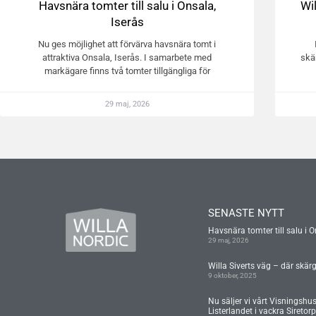
Havsnära tomter till salu i Onsala,
Wi
Iserås
Nu ges möjlighet att förvärva havsnära tomt i
attraktiva Onsala, Iserås. I samarbete med
skä
markägare finns två tomter tillgängliga för
29 maj, 2026
SENASTE NYTT
Havsnära tomter till salu i O
29 maj, 2026
Willa Siverts väg – där skär
9 oktober, 2025
Nu säljer vi vårt Visningshu
Listerlandet i vackra Siretorp