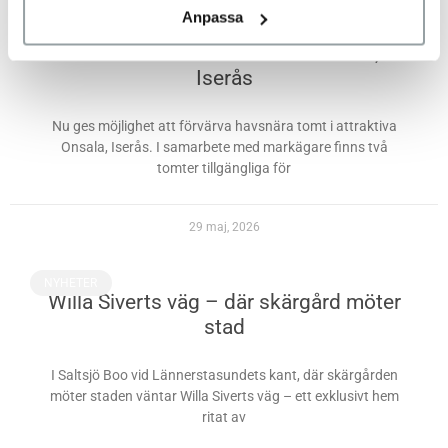
Anpassa
NYHETER
Havsnära tomter till salu i Onsala,
Iserås
Nu ges möjlighet att förvärva havsnära tomt i attraktiva
Onsala, Iserås. I samarbete med markägare finns två
tomter tillgängliga för
29 maj, 2026
NYHETER
Willa Siverts väg – där skärgård möter
stad
I Saltsjö Boo vid Lännerstasundets kant, där skärgården
möter staden väntar Willa Siverts väg – ett exklusivt hem
ritat av