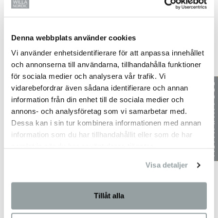
Foto: Örs Gubas
Denna webbplats använder cookies
Kvällen avslutades med en makalös show av en av
världens främsta illusionister Charlie Caper som tog
Vi använder enhetsidentifierare för att anpassa innehållet
publiken med storm innan besökare och deltagare
och annonserna till användarna, tillhandahålla funktioner
vandrade hemåt i den kyliga vårkvällen.
för sociala medier och analysera vår trafik. Vi
vidarebefordrar även sådana identifierare och annan
Läs mer och se samtliga finalbidrag här…
information från din enhet till de sociala medier och
annons- och analysföretag som vi samarbetar med.
Dessa kan i sin tur kombinera informationen med annan
Dela detta inlägg
information som du har tillhandahållit eller som de har
samlat in när du har använt deras tjänster.
Visa detaljer
Föregående
Bo2049 – Studenternas framtidsspaning
Nästa
Naturnära nybygge – A3380
Tillåt alla
Mer att utforska