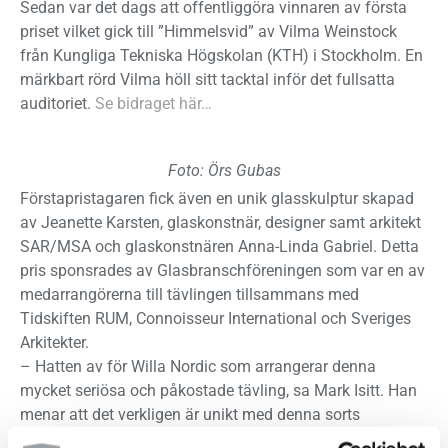
Sedan var det dags att offentliggöra vinnaren av första
priset vilket gick till ”Himmelsvid” av Vilma Weinstock
från Kungliga Tekniska Högskolan (KTH) i Stockholm. En
märkbart rörd Vilma höll sitt tacktal inför det fullsatta
auditoriet.
Se bidraget här…
Foto: Örs Gubas
Förstapristagaren fick även en unik glasskulptur skapad
av Jeanette Karsten, glaskonstnär, designer samt arkitekt
SAR/MSA och glaskonstnären Anna-Linda Gabriel. Detta
pris sponsrades av Glasbranschföreningen som var en av
medarrangörerna till tävlingen tillsammans med
Tidskiften RUM, Connoisseur International och Sveriges
Arkitekter.
– Hatten av för Willa Nordic som arrangerar denna
mycket seriösa och påkostade tävling, sa Mark Isitt. Han
menar att det verkligen är unikt med denna sorts
satsningar i Sverige.