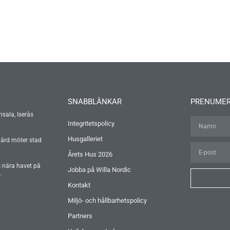
SNABBLÄNKAR
PRENUMER
nsala, Iserås
Integritetspolicy
Husgalleriet
gård möter stad
Årets Hus 2026
s nära havet på
Jobba på Willa Nordic
.
Kontakt
Miljö- och hållbarhetspolicy
Partners