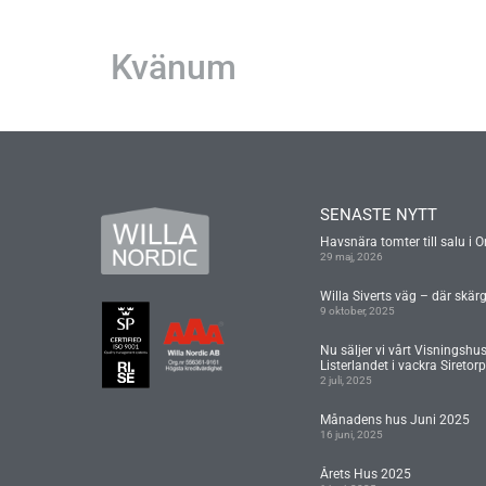
Kvänum
SENASTE NYTT
Havsnära tomter till salu i O
29 maj, 2026
Willa Siverts väg – där skär
9 oktober, 2025
Nu säljer vi vårt Visningshu
Listerlandet i vackra Siretorp
2 juli, 2025
Månadens hus Juni 2025
16 juni, 2025
Årets Hus 2025