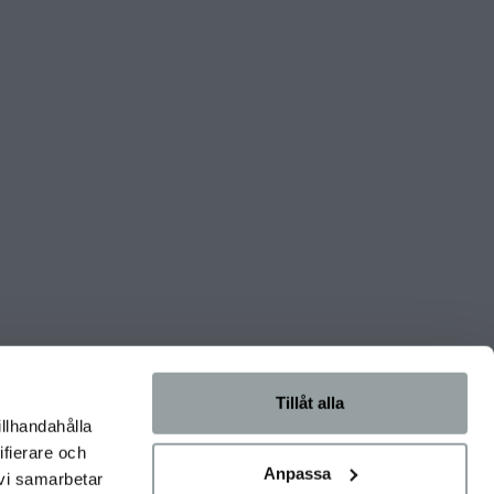
Tillåt alla
illhandahålla
ifierare och
Anpassa
 vi samarbetar