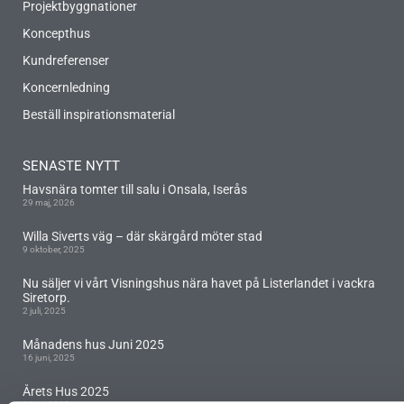
Projektbyggnationer
Koncepthus
Kundreferenser
Koncernledning
Beställ inspirationsmaterial
SENASTE NYTT
Havsnära tomter till salu i Onsala, Iserås
29 maj, 2026
Willa Siverts väg – där skärgård möter stad
9 oktober, 2025
Nu säljer vi vårt Visningshus nära havet på Listerlandet i vackra
Siretorp.
2 juli, 2025
Månadens hus Juni 2025
16 juni, 2025
Årets Hus 2025