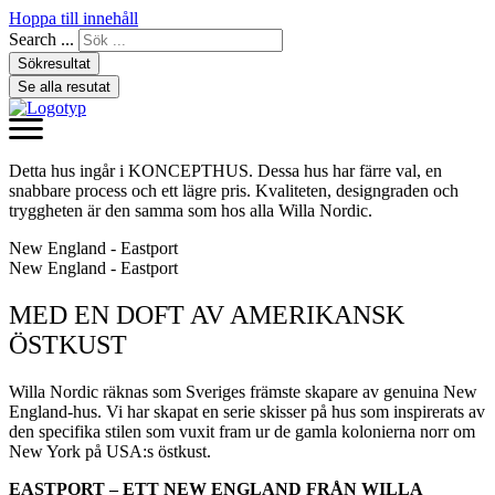
Hoppa till innehåll
Search ...
Sökresultat
Se alla resutat
Detta hus ingår i KONCEPTHUS. Dessa hus har färre val, en
snabbare process och ett lägre pris. Kvaliteten, designgraden och
tryggheten är den samma som hos alla Willa Nordic.
New England - Eastport
New England - Eastport
MED EN DOFT AV AMERIKANSK
ÖSTKUST
Willa Nordic räknas som Sveriges främste skapare av genuina New
England-hus. Vi har skapat en serie skisser på hus som inspirerats av
den specifika stilen som vuxit fram ur de gamla kolonierna norr om
New York på USA:s östkust.
EASTPORT – ETT NEW ENGLAND FRÅN WILLA