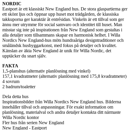
NORDIC
Eastport är ett klassiskt New England hus. De stora glaspartierna ger
ett skönt ljus och öppnar upp huset mot trädgården, de klassiska
takkuporna ger karaktär åt entrésidan. Vinkeln är ett tillval som ger
ännu mer utrymme för social samvaro och identitet till huset. Man
misstar sig inte på inspirationen från New England som gestaltas i
alla detaljer som tillsammans skapar en harmonisk helhet. I Willa
Nordics New England-hus möts hundraåriga designtraditioner och
småländsk husbyggarkonst, med fokus på detaljer och kvalitet.
Känslan av äkta New England är unik för Willa Nordic, det
upptäcker du snart själv.
FAKTA
1,5-planshus (alternativ planlösning med vinkel)
157,1 kvadratmeter (alternativ planlösning med 175,8 kvadratmeter)
4 sovrum
2 badrum/toaletter
Dela detta hus
Inspirationsbilder från Willa Nordics New England hus. Bilderna
innehåller tillval och anpassningar. För exakt information om
planlösning, materialval och andra detaljer kontakta ditt närmaste
Willa Nordic kontor
Fler hus från serien New England
New England - Eastport