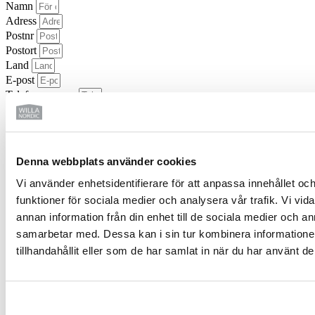
Namn
Adress
Postnr
Postort
Land
E-post
Telefonnummer
Har tomt
Har tomt
Söker efter tomt
Prenumerera
Prenumerera på vårt nyhetsbrev
Denna webbplats använder cookies
Gdpr
Jag godkänner att mina lämnade personuppgifter sparas av Willa Nordic AB
Vi använder enhetsidentifierare för att anpassa innehållet och
enligt regelverk för GDPR. Kryssrutan måste vara ifylld.
Läs mer om Willa
funktioner för sociala medier och analysera vår trafik. Vi vid
Nordics integritetspolicy här...
Beställ
annan information från din enhet till de sociala medier och 
samarbetar med. Dessa kan i sin tur kombinera information
tillhandahållit eller som de har samlat in när du har använt de