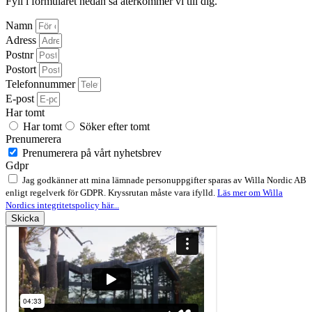
Fyll i formuläret nedan så återkommer vi till dig.
Namn
Adress
Postnr
Postort
Telefonnummer
E-post
Har tomt
Har tomt
Söker efter tomt
Prenumerera
Prenumerera på vårt nyhetsbrev
Gdpr
Jag godkänner att mina lämnade personuppgifter sparas av Willa Nordic AB
enligt regelverk för GDPR. Kryssrutan måste vara ifylld.
Läs mer om Willa
Nordics integritetspolicy här...
Skicka