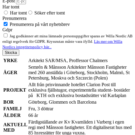
E-post
Har tomt
Har tomt
Söker efter tomt
Prenumerera
Prenumerera på vårt nyhetsbrev
Gdpr
Jag godkänner att mina lämnade personuppgifter sparas av Willa Nordic AB
enligt regelverk för GDPR. Kryssrutan måste vara ifylld.
Läs mer om Willa
Nordics integritetspolicy här...
Skicka
YRKE
Arkitekt SAR/MSA, Proffessor Chalmers
Semrén & Månsson Arkitekter Månsson Fastigheter
ÄGER
med 260 anställda i Göteborg, Stockholm, Malmö, St
Petersburg, Moskva och Szczecin (Polen)
Allt från prisvinnande hotellet Clarion Post till
PROJEKT
exklusiva fjällstugor, experimentella student- bostäder
på KTH och exklusiva bostadsrätter vid Karlaplan
BOR
Göteborg, Glommen och Barcelona
FAMILJ
Fru, 3 döttrar
ÅLDER
66 år
Färdigställande av Kv Kvarnliden i Varberg i egen
AKTUELL
regi med Månsson fastigheter. Ett digitaliserat hus med
MED
85 hyresrätter för unga vuxna.