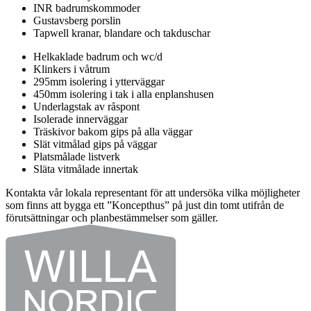
INR badrumskommoder
Gustavsberg porslin
Tapwell kranar, blandare och takduschar
Helkaklade badrum och wc/d
Klinkers i våtrum
295mm isolering i ytterväggar
450mm isolering i tak i alla enplanshusen
Underlagstak av råspont
Isolerade innerväggar
Träskivor bakom gips på alla väggar
Slät vitmålad gips på väggar
Platsmålade listverk
Släta vitmålade innertak
Kontakta vår lokala representant för att undersöka vilka möjligheter
som finns att bygga ett ”Koncepthus” på just din tomt utifrån de
förutsättningar och planbestämmelser som gäller.