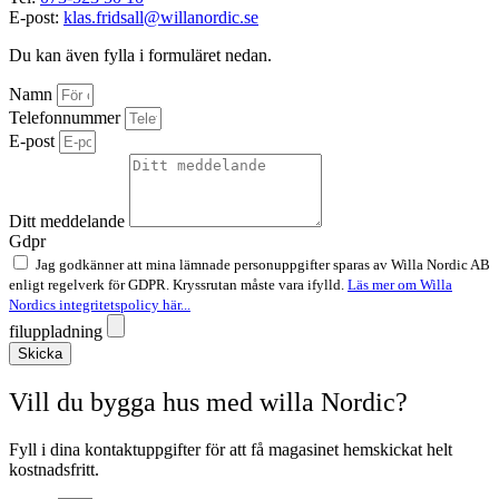
E-post:
klas.fridsall@willanordic.se
Du kan även fylla i formuläret nedan.
Namn
Telefonnummer
E-post
Ditt meddelande
Gdpr
Jag godkänner att mina lämnade personuppgifter sparas av Willa Nordic AB
enligt regelverk för GDPR. Kryssrutan måste vara ifylld.
Läs mer om Willa
Nordics integritetspolicy här...
filuppladning
Skicka
Vill du bygga hus med willa Nordic?
Fyll i dina kontaktuppgifter för att få magasinet hemskickat helt
kostnadsfritt.