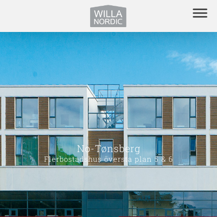
No-Tønsberg
Flerbostadshus översta plan 5 & 6