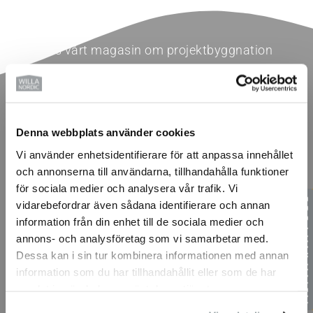
Läs vårt magasin om projektbyggnation
Denna webbplats använder cookies
Vi använder enhetsidentifierare för att anpassa innehållet
och annonserna till användarna, tillhandahålla funktioner
för sociala medier och analysera vår trafik. Vi
vidarebefordrar även sådana identifierare och annan
information från din enhet till de sociala medier och
annons- och analysföretag som vi samarbetar med.
Dessa kan i sin tur kombinera informationen med annan
information som du har tillhandahållit eller som de har
samlat in när du har använt deras tjänster.
Läs vårt magasin om projektbyggnation