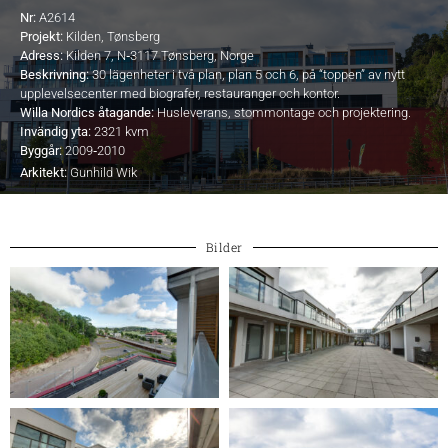
Nr:
A2614
Projekt:
Kilden, Tønsberg
Adress:
Kilden 7, N‐3117 Tønsberg, Norge
Beskrivning:
30 lägenheter i två plan, plan 5 och 6, på “toppen” av nytt
upplevelsecenter med biografer, restauranger och kontor.
Willa Nordics åtagande:
Husleverans, stommontage och projektering.
Invändig yta:
2321 kvm
Byggår:
2009‐2010
Arkitekt:
Gunhild Wik
Bilder