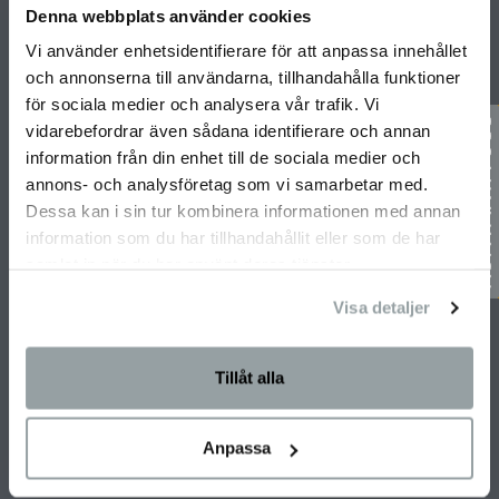
Denna webbplats använder cookies
Vi använder enhetsidentifierare för att anpassa innehållet
SNABBLÄNKAR
och annonserna till användarna, tillhandahålla funktioner
för sociala medier och analysera vår trafik. Vi
Integritetspolicy
vidarebefordrar även sådana identifierare och annan
Husgalleriet
information från din enhet till de sociala medier och
Årets Hus 2026
annons- och analysföretag som vi samarbetar med.
Jobba på Willa Nordic
Dessa kan i sin tur kombinera informationen med annan
information som du har tillhandahållit eller som de har
Kontakt
samlat in när du har använt deras tjänster.
Miljö- och hållbarhetspolicy
Visa detaljer
Partners
Unik byggmetod
BO2049
Tillåt alla
Arkitekter
Projektbyggnationer
Anpassa
Koncepthus