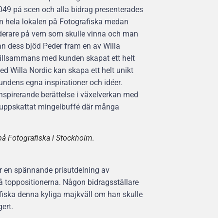
049 på scen och alla bidrag presenterades
m hela lokalen på Fotografiska medan
nderare på vem som skulle vinna och man
nan dess bjöd Peder fram en av Willa
tillsammans med kunden skapat ett helt
d Willa Nordic kan skapa ett helt unikt
ndens egna inspirationer och idéer.
nspirerande berättelse i växelverkan med
 uppskattat mingelbuffé där många
på Fotografiska i Stockholm.
ör en spännande prisutdelning av
på toppositionerna. Någon bidragsställare
afiska denna kyliga majkväll om han skulle
ert.