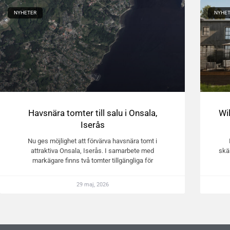
NYHETER
NYHE
Havsnära tomter till salu i Onsala,
Wi
Iserås
Nu ges möjlighet att förvärva havsnära tomt i
attraktiva Onsala, Iserås. I samarbete med
skä
markägare finns två tomter tillgängliga för
29 maj, 2026