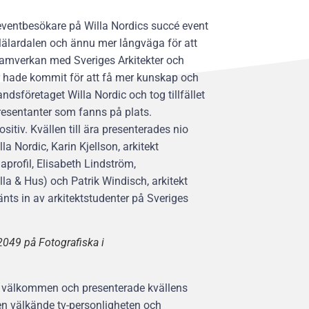
eventbesökare på Willa Nordics succé event
älardalen och ännu mer långväga för att
samverkan med Sveriges Arkitekter och
 hade kommit för att få mer kunskap och
dsföretaget Willa Nordic och tog tillfället
presentanter som fanns på plats.
itiv. Kvällen till ära presenterades nio
a Nordic, Karin Kjellson, arkitekt
rofil, Elisabeth Lindström,
la & Hus) och Patrik Windisch, arkitekt
nts in av arkitektstudenter på Sveriges
o2049 på Fotografiska i
de välkommen och presenterade kvällens
en välkände tv-personligheten och