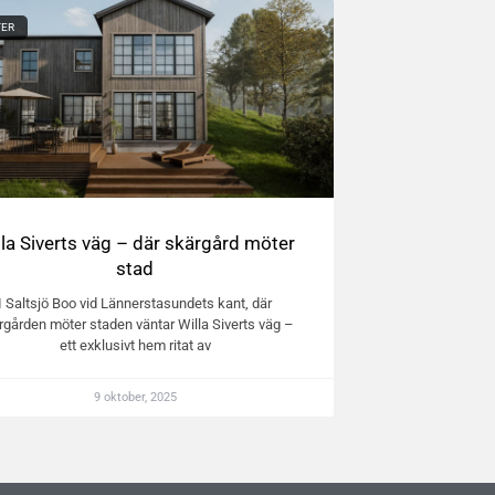
TER
lla Siverts väg – där skärgård möter
stad
I Saltsjö Boo vid Lännerstasundets kant, där
rgården möter staden väntar Willa Siverts väg –
ett exklusivt hem ritat av
9 oktober, 2025