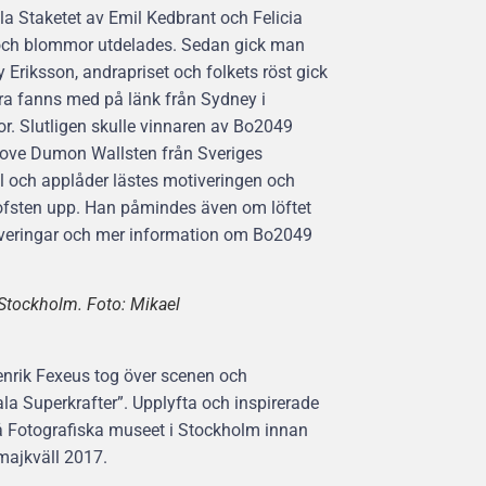
 Staketet av Emil Kedbrant och Felicia
m och blommor utdelades. Sedan gick man
y Eriksson, andrapriset och folkets röst gick
ära fanns med på länk från Sydney i
ntor. Slutligen skulle vinnaren av Bo2049
Tove Dumon Wallsten från Sveriges
el och applåder lästes motiveringen och
Hofsten upp. Han påmindes även om löftet
otiveringar och mer information om Bo2049
i Stockholm. Foto: Mikael
enrik Fexeus tog över scenen och
a Superkrafter”. Upplyfta och inspirerade
å Fotografiska museet i Stockholm innan
majkväll 2017.