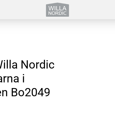
illa Nordic
rna i
gen Bo2049