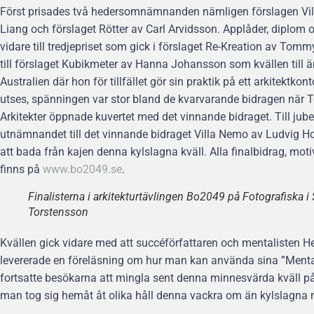
Först prisades två hedersomnämnanden nämligen förslagen Villa
Liang och förslaget Rötter av Carl Arvidsson. Applåder, diplo
vidare till tredjepriset som gick i förslaget Re-Kreation av Tomm
till förslaget Kubikmeter av Hanna Johansson som kvällen till 
Australien där hon för tillfället gör sin praktik på ett arkitektko
utses, spänningen var stor bland de kvarvarande bidragen när 
Arkitekter öppnade kuvertet med det vinnande bidraget. Till jub
utnämnandet till det vinnande bidraget Villa Nemo av Ludvig 
att bada från kajen denna kylslagna kväll. Alla finalbidrag, m
finns på
www.bo2049.se
.
Finalisterna i arkitekturtävlingen Bo2049 på Fotografiska 
Torstensson
Kvällen gick vidare med att succéförfattaren och mentalisten H
levererade en föreläsning om hur man kan använda sina ”Mental
fortsatte besökarna att mingla sent denna minnesvärda kväll p
man tog sig hemåt åt olika håll denna vackra om än kylslagna 