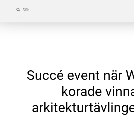
Succé event när W
korade vinna
arkitekturtävlin