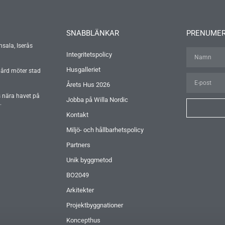
SNABBLÄNKAR
PRENUMER
nsala, Iserås
Integritetspolicy
Husgalleriet
gård möter stad
Årets Hus 2026
s nära havet på
Jobba på Willa Nordic
.
Kontakt
Miljö- och hållbarhetspolicy
Partners
Unik byggmetod
BO2049
Arkitekter
Projektbyggnationer
Koncepthus