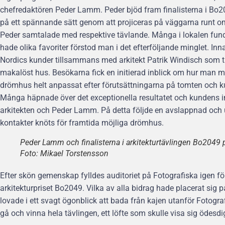
chefredaktören Peder Lamm. Peder bjöd fram finalisterna i Bo2
på ett spännande sätt genom att projiceras på väggarna runt o
Peder samtalade med respektive tävlande. Många i lokalen fu
hade olika favoriter förstod man i det efterföljande minglet. In
Nordics kunder tillsammans med arkitekt Patrik Windisch som 
makalöst hus. Besökarna fick en initierad inblick om hur man me
drömhus helt anpassat efter förutsättningarna på tomten och ku
Många häpnade över det exceptionella resultatet och kundens i
arkitekten och Peder Lamm. På detta följde en avslappnad och
kontakter knöts för framtida möjliga drömhus.
Peder Lamm och finalisterna i arkitekturtävlingen Bo2049 
Foto: Mikael Torstensson
Efter skön gemenskap fylldes auditoriet på Fotografiska igen f
arkitekturpriset Bo2049. Vilka av alla bidrag hade placerat sig 
lovade i ett svagt ögonblick att bada från kajen utanför Fotogr
gå och vinna hela tävlingen, ett löfte som skulle visa sig ödesdig