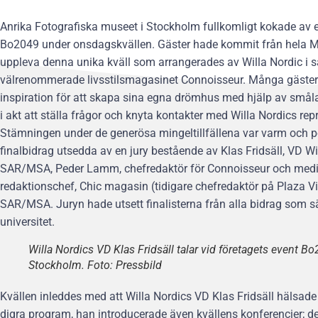
Anrika Fotografiska museet i Stockholm fullkomligt kokade av 
Bo2049 under onsdagskvällen.
Gäster hade kommit från hela M
uppleva denna unika kväll som arrangerades av Willa Nordic i 
välrenommerade livsstilsmagasinet Connoisseur. Många gäster
inspiration för att skapa sina egna drömhus med hjälp av smålan
i akt att ställa frågor och knyta kontakter med Willa Nordics re
Stämningen under de generösa mingeltillfällena var varm och pos
finalbidrag utsedda av en jury bestående av Klas Fridsäll, VD Will
SAR/MSA, Peder Lamm, chefredaktör för Connoisseur och mediap
redaktionschef, Chic magasin (tidigare chefredaktör på Plaza Vil
SAR/MSA. Juryn hade utsett finalisterna från alla bidrag som sä
universitet.
Willa Nordics VD Klas Fridsäll talar vid företagets event B
Stockholm. Foto: Pressbild
Kvällen inleddes med att Willa Nordics VD Klas Fridsäll hälsa
digra program, han introducerade även kvällens konferencier; d