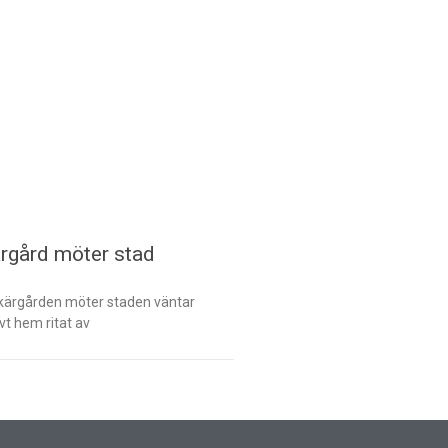
ärgård möter stad
 skärgården möter staden väntar
ivt hem ritat av