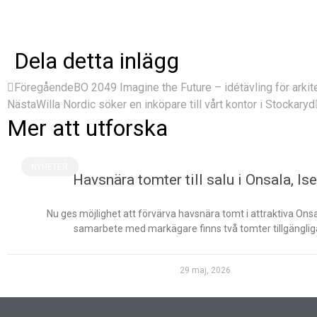
Dela detta inlägg
Föregående
BO 2049 Imagine the Future – idétävling för arkit
Nästa
Willa Nordic söker en inköpare till vårt kontor i Stockaryd
Mer att utforska
NYHETER
Havsnära tomter till salu i Onsala, Is
Nu ges möjlighet att förvärva havsnära tomt i attraktiva Onsala
samarbete med markägare finns två tomter tillgänglig
29 maj, 2026