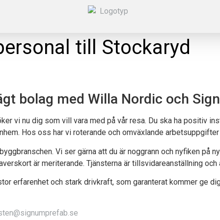
ersonal till Stockaryd
gt bolag med Willa Nordic och Sign
ker vi nu dig som vill vara med på vår resa. Du ska ha positiv i
ignhem. Hos oss har vi roterande och omväxlande arbetsuppgifter 
byggbranschen. Vi ser gärna att du är noggrann och nyfiken på ny
averskort är meriterande. Tjänsterna är tillsvidareanställning och 
or erfarenhet och stark drivkraft, som garanterat kommer ge di
ndsten@signumprefab.se