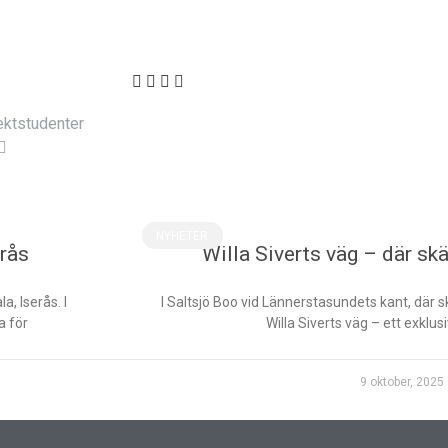
ektstudenter
NYHETER
erås
Willa Siverts väg – där sk
, Iserås. I
I Saltsjö Boo vid Lännerstasundets kant, där
a för
Willa Siverts väg – ett exklus
9 oktober, 2025