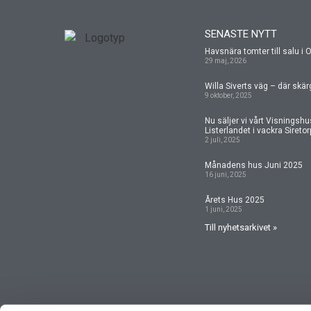
SENASTE NYTT
Havsnära tomter till salu i 
29 maj, 2026
Willa Siverts väg – där skä
9 oktober, 2025
Nu säljer vi vårt Visningsh
Listerlandet i vackra Siretor
2 juli, 2025
Månadens hus Juni 2025
16 juni, 2025
Årets Hus 2025
1 juni, 2025
Till nyhetsarkivet »