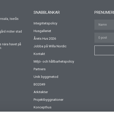
SNABBLÄNKAR
PRENUMER
Onsala, Iserås
Integritetspolicy
Husgalleriet
rgård möter stad
Årets Hus 2026
us nära havet på
Jobba på Willa Nordic
p.
Kontakt
Miljö- och hållbarhetspolicy
Partners
Unik byggmetod
BO2049
Arkitekter
Projektbyggnationer
Koncepthus