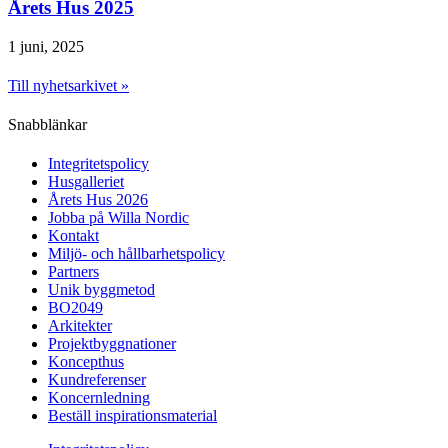
Årets Hus 2025
1 juni, 2025
Till nyhetsarkivet »
Snabblänkar
Integritetspolicy
Husgalleriet
Årets Hus 2026
Jobba på Willa Nordic
Kontakt
Miljö- och hållbarhetspolicy
Partners
Unik byggmetod
BO2049
Arkitekter
Projektbyggnationer
Koncepthus
Kundreferenser
Koncernledning
Beställ inspirationsmaterial