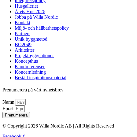
Integritetspolicy
Husgalleriet
Årets Hus 2026
Jobba på Willa Nordic
Kontakt
Miljö- och hållbarhetspolicy
Partners
Unik byggmetod
BO2049
Arkitekter
Projektbyggnationer
Koncepthus
Kundreferenser
Koncernledning
Beställ inspirationsmaterial
Prenumerera på vårt nyhetsbrev
Namn
Epost
Prenumerera
© Copyright 2026 Willa Nordic AB | All Rights Reserved
Facebook-f