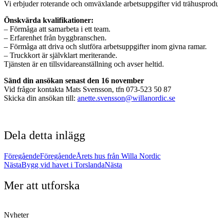
Vi erbjuder roterande och omväxlande arbetsuppgifter vid trähusprod
Önskvärda kvalifikationer:
– Förmåga att samarbeta i ett team.
– Erfarenhet från byggbranschen.
– Förmåga att driva och slutföra arbetsuppgifter inom givna ramar.
– Truckkort är självklart meriterande.
Tjänsten är en tillsvidareanställning och avser heltid.
Sänd din ansökan senast den 16 november
Vid frågor kontakta Mats Svensson, tfn 073-523 50 87
Skicka din ansökan till:
anette.svensson@willanordic.se
Dela detta inlägg
Föregående
Föregående
Årets hus från Willa Nordic
Nästa
Bygg vid havet i Torslanda
Nästa
Mer att utforska
Nyheter