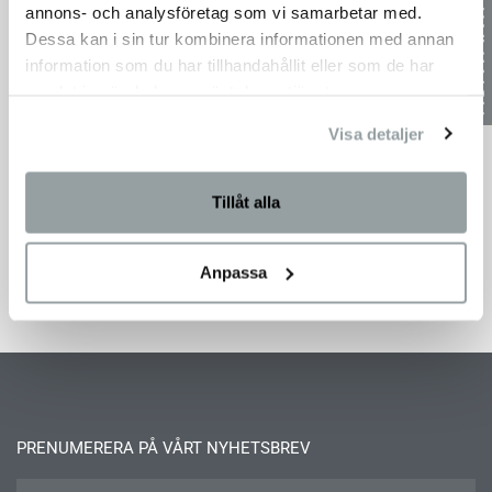
annons- och analysföretag som vi samarbetar med.
Dessa kan i sin tur kombinera informationen med annan
information som du har tillhandahållit eller som de har
samlat in när du har använt deras tjänster.
Visa detaljer
Willa Siverts väg – där skärgård möter stad
I Saltsjö Boo vid Lännerstasundets kant, där skärgården
möter staden väntar Willa Siverts väg – ett exklusivt hem
Tillåt alla
ritat av
9 oktober, 2025
Anpassa
PRENUMERERA PÅ VÅRT NYHETSBREV