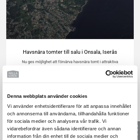
Havsnära tomter till salu i Onsala, Iserås
Nu ges möjlighet att förvärva havsnära tomt i attraktiva
Onsala, Iserås. I samarbete med markägare finns två
tomter tillgängliga för
29 maj, 2026
Denna webbplats använder cookies
Vi använder enhetsidentifierare för att anpassa innehållet
NYHETER
och annonserna till användarna, tillhandahålla funktioner
för sociala medier och analysera vår trafik. Vi
vidarebefordrar även sådana identifierare och annan
information från din enhet till de sociala medier och