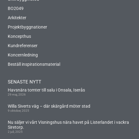
BO2049
Arkitekter
Projektbyggnationer
Koncepthus
Kundreferenser
Koncernledning
Beställ inspirationsmaterial
SENASTE NYTT
Havsnära tomter till salu i Onsala, Iserås
29 maj, 2026
Willa Siverts väg – där skärgård möter stad
9 oktober, 2025
Nu säljer vi vårt Visningshus nära havet på Listerlandet i vackra
Siretorp.
2 juli, 2025