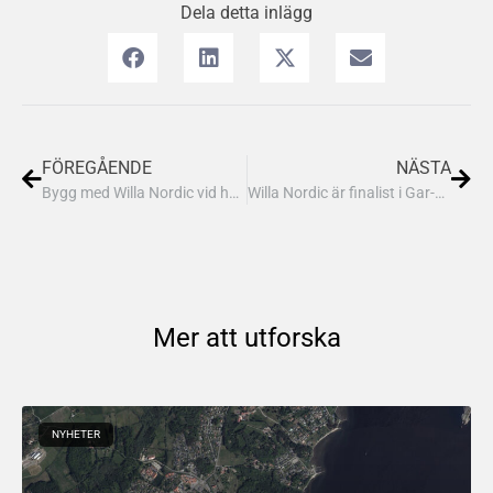
Dela detta inlägg
FÖREGÅENDE
NÄSTA
Bygg med Willa Nordic vid havet i Siretorp på vackra Listerlandet
Willa Nordic är finalist i Gar-Bos tävling ”ÅRETS SMÅHUS 2021”
Mer att utforska
NYHETER