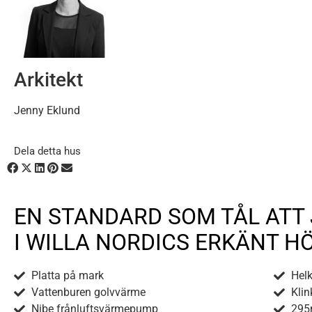
Arkitekt
Jenny Eklund
Dela detta hus
EN STANDARD SOM TÅL ATT
I WILLA NORDICS ERKÄNT 
Platta på mark
Hel
Vattenburen golvvärme
Klin
Nibe frånluftsvärmepump
295m