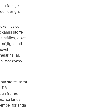
illa familjen
 och design.
cket ljus och
 känns större.
 ställen, vilket
 möjlighet att
hovet
erar hallar.
p, stor köksö
lir större, samt
t. Då
 den främre
rna, så länge
xempel förlänga