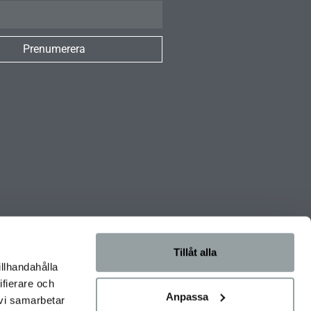
Prenumerera
Tillåt alla
illhandahålla
ifierare och
Anpassa
 vi samarbetar