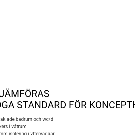
 JÄMFÖRAS
HÖGA STANDARD FÖR KONCEPT
kaklade badrum och wc/d
kers i våtrum
m isolering i ytterväggar