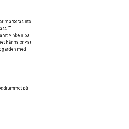
ar markeras lite
st. Till
amt vinkeln på
et känns privat
rädgården med
i badrummet på