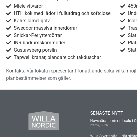
Miele vitvaror
450m
HTH kök med lådor i fullutdrag och softclose
Und
Kährs lamellgolv
Isol
Swedoor massiva innerdörrar
Träs
Snickar-Per ytterdörrar
Slät
INR badrumskommoder
Plat
Gustavsberg porslin
Slät
Tapwell kranar, blandare och takduschar
Kontakta vår lokala representant för att undersöka vilka möjl
planbestämmelser som gäller.
SENASTE NYTT
Havsnära tomter till salu i O
29 maj, 2026
Willa Siverts väg – där skär