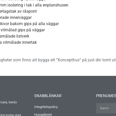
m isolering i tak i alla enplanshusen
erlagstak av råspont
erade innerväggar
kivor bakom gips på alla väggar
 vitmålad gips på väggar
smålade listverk
a vitmålade innertak
igheter som finns att bygga ett ”Koncepthus” på just din tomt ut
SNABBLÄNKAR
PRENUMER
nsala, Iserås
Integritetspolicy
Husgalleriet
gård möter stad