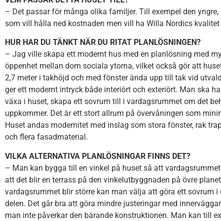
– Det passar för många olika familjer. Till exempel den yngre, l
som vill hålla ned kostnaden men vill ha Willa Nordics kvalitet
HUR HAR DU TÄNKT NÄR DU RITAT PLANLÖSNINGEN?
– Jag ville skapa ett modernt hus med en planlösning med my
öppenhet mellan dom sociala ytorna, vilket också gör att huset
2,7 meter i takhöjd och med fönster ända upp till tak vid utvalda
ger ett modernt intryck både interiört och exteriört. Man ska ha
växa i huset, skapa ett sovrum till i vardagsrummet om det be
uppkommer. Det är ett stort allrum på övervåningen som minim
Huset andas modernitet med inslag som stora fönster, rak trap
och flera fasadmaterial.
VILKA ALTERNATIVA PLANLÖSNINGAR FINNS DET?
– Man kan bygga till en vinkel på huset så att vardagsrummet b
att det blir en terrass på den vinkelutbyggnaden på övre plane
vardagsrummet blir större kan man välja att göra ett sovrum i
delen. Det går bra att göra mindre justeringar med innervägga
man inte påverkar den bärande konstruktionen. Man kan till e