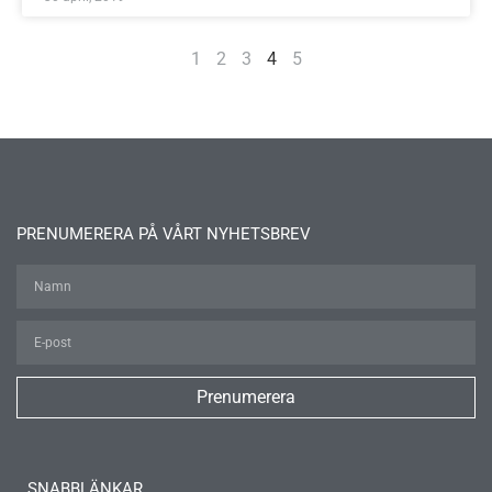
1
2
3
4
5
PRENUMERERA PÅ VÅRT NYHETSBREV
Prenumerera
SNABBLÄNKAR