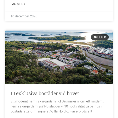
LÄS MER »
10 december, 2020
NYHETER
10 exklusiva bostäder vid havet
Ett modernt hem i skärgårdsmiljö! Drömmer ni om ett modernt
hem i skärgårdsmiljö? Nu släpper vi 10 högkvalitativa parhus i
bostadsrättsform signerat Willa Nordic. Här erbjuds allt