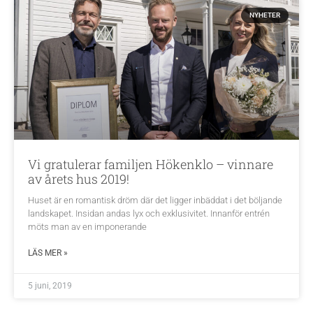
NYHETER
Vi gratulerar familjen Hökenklo – vinnare
av årets hus 2019!
Huset är en romantisk dröm där det ligger inbäddat i det böljande
landskapet. Insidan andas lyx och exklusivitet. Innanför entrén
möts man av en imponerande
LÄS MER »
5 juni, 2019