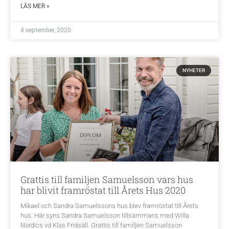
LÄS MER »
4 september, 2020
NYHETER
Grattis till familjen Samuelsson vars hus
har blivit framröstat till Årets Hus 2020
Mikael och Sandra Samuelssons hus blev framröstat till Årets
hus. Här syns Sandra Samuelsson tillsammans med Willa
Nordics vd Klas Fridsäll. Grattis till familjen Samuelsson