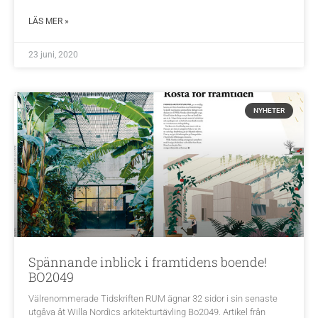
LÄS MER »
23 juni, 2020
NYHETER
Spännande inblick i framtidens boende!
BO2049
Välrenommerade Tidskriften RUM ägnar 32 sidor i sin senaste
utgåva åt Willa Nordics arkitekturtävling Bo2049. Artikel från