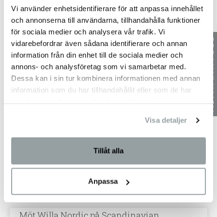
Vi använder enhetsidentifierare för att anpassa innehållet
15 november, 2019
och annonserna till användarna, tillhandahålla funktioner
för sociala medier och analysera vår trafik. Vi
Bo vid havet på solens och vindarnas ö!
vidarebefordrar även sådana identifierare och annan
information från din enhet till de sociala medier och
[fusion_builder_container hundred_percent=”no”
annons- och analysföretag som vi samarbetar med.
equal_height_columns=”no” menu_anchor=””
hide_on_mobile=”small-visibility,medium-visibility,large-visibility”
Dessa kan i sin tur kombinera informationen med annan
class=”” id=”” background_color=”” background_image=””
information som du har tillhandahållit eller som de har
background_position=”center center” background_repeat=”no-
samlat in när du har använt deras tjänster.
repeat” fade=”no” background_parallax=”none”
parallax_speed=”0.3″ video_mp4=”” video_webm=”” video_ogv=””
Visa detaljer
video_url=”” video_aspect_ratio=”16:9″ video_loop=”yes”
video_mute=”yes” overlay_color=”” video_preview_image=””
border_size=””
Tillåt alla
LÄS MER »
Anpassa
13 september, 2019
Möt Willa Nordic på Scandinavian