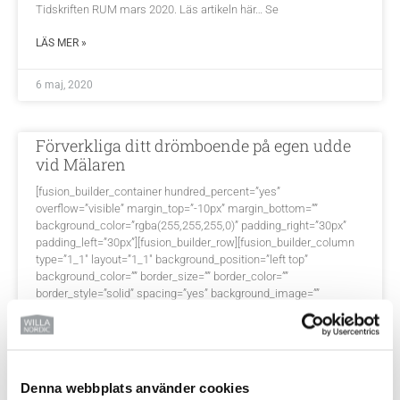
Tidskriften RUM mars 2020. Läs artikeln här… Se
LÄS MER »
6 maj, 2020
Förverkliga ditt drömboende på egen udde
vid Mälaren
[fusion_builder_container hundred_percent=”yes”
overflow=”visible” margin_top=”-10px” margin_bottom=””
background_color=”rgba(255,255,255,0)” padding_right=”30px”
padding_left=”30px”][fusion_builder_row][fusion_builder_column
type=”1_1″ layout=”1_1″ background_position=”left top”
background_color=”” border_size=”” border_color=””
border_style=”solid” spacing=”yes” background_image=””
background_repeat=”no-repeat” padding_top=”” padding_right=””
padding_bottom=”” padding_left=”” margin_top=”0px”
margin_bottom=”0px”
LÄS MER »
Denna webbplats använder cookies