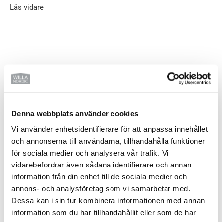
Läs vidare
Denna webbplats använder cookies
Vi använder enhetsidentifierare för att anpassa innehållet
Kvalitet och exklusivitet
och annonserna till användarna, tillhandahålla funktioner
för sociala medier och analysera vår trafik. Vi
Varför är våra hus tystare och behagligare än
vidarebefordrar även sådana identifierare och annan
andras?
information från din enhet till de sociala medier och
annons- och analysföretag som vi samarbetar med.
Läs mer
Dessa kan i sin tur kombinera informationen med annan
information som du har tillhandahållit eller som de har